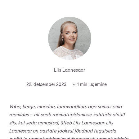
Liis Laanesaar
22. detsember 2023
Vaba, kerge, moodne, innovaatiline, aga samas oma
raamides − nii saab raamatupidamisse suhtuda ainult
siis, kui seda armastad, ütleb Liis Laanesaar. Liis
Laanesaar on aastate jooksul jõudnud tegutseda
auditi ja raamatupidamisvaldkonnas nii raamatupidaja