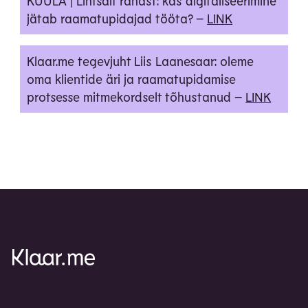
KUULA | Lihtsalt rahast: kas digitaliseerimine
jätab raamatupidajad tööta? –
LINK
Klaar.me tegevjuht Liis Laanesaar: oleme
oma klientide äri ja raamatupidamise
protsesse mitmekordselt tõhustanud –
LINK