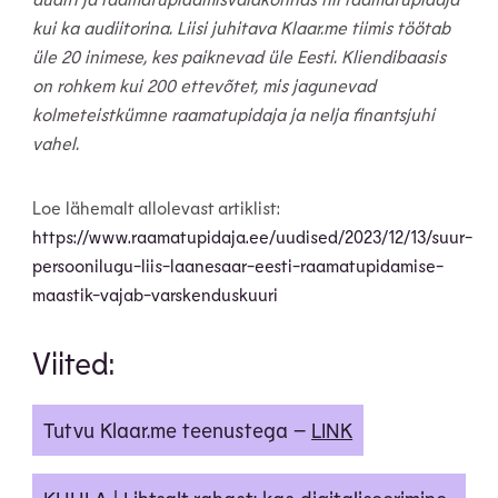
kui ka audiitorina. Liisi juhitava Klaar.me tiimis töötab
üle 20 inimese, kes paiknevad üle Eesti. Kliendibaasis
on rohkem kui 200 ettevõtet, mis jagunevad
kolmeteistkümne raamatupidaja ja nelja finantsjuhi
vahel.
Loe lähemalt allolevast artiklist:
https://www.raamatupidaja.ee/uudised/2023/12/13/suur-
persoonilugu-liis-laanesaar-eesti-raamatupidamise-
maastik-vajab-varskenduskuuri
Viited:
Tutvu Klaar.me teenustega –
LINK